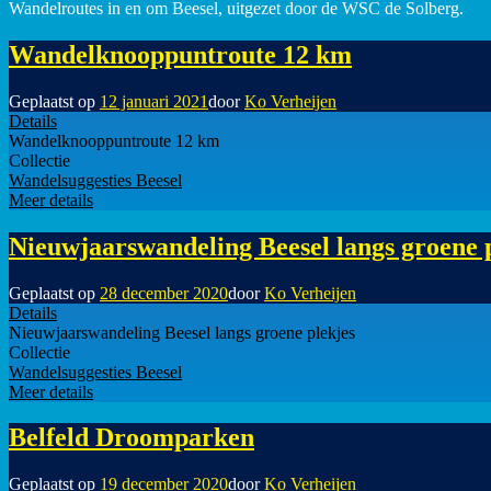
Wandelroutes in en om Beesel, uitgezet door de WSC de Solberg.
Wandelknooppuntroute 12 km
Geplaatst op
12 januari 2021
door
Ko Verheijen
Details
Wandelknooppuntroute 12 km
Collectie
Wandelsuggesties Beesel
Meer details
Nieuwjaarswandeling Beesel langs groene 
Geplaatst op
28 december 2020
door
Ko Verheijen
Details
Nieuwjaarswandeling Beesel langs groene plekjes
Collectie
Wandelsuggesties Beesel
Meer details
Belfeld Droomparken
Geplaatst op
19 december 2020
door
Ko Verheijen