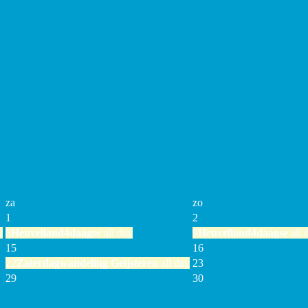
za
zo
1
2
y
8
Heuvelland4daagse
all day
9
Heuvelland4daagse
all 
15
16
22
Zaterdagwandeling Geijsteren
all day
23
29
30