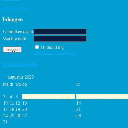
Astandmeten.nl
Inloggen
Gebruikersnaam
Wachtwoord
Onthoud mij
Wachtwoord vergeten?
Wandelagenda
<
augustus 2026
>
ma
di
wo
do
vr
3
4
5
6
Heuvelland4daagse
all day
7
Heuvelland4daagse
all da
10
11
12
13
14
17
18
19
20
21
24
25
26
27
28
31