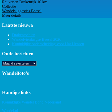
Reuver en Drakenrijk 10 km
Collectie
Wandelsuggesties Beesel
Meer details
Laatste nieuwa
Drakentochten
Wandelvierdaagse Beesel 2026
Koninklijke onderscheiding voor Har Hensen
Oude berichten
Oude
berichten
Wandelfoto’s
Handige links
Koninklijke Wandel Bond Nederland
Wandel.nl