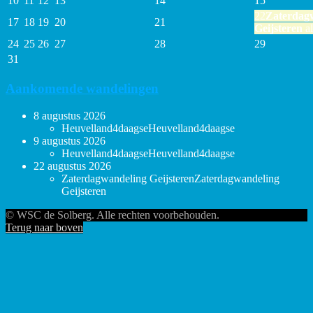
10
11
12
13
14
15
22
Zaterdag
17
18
19
20
21
Geijsteren
al
24
25
26
27
28
29
31
Aankomende wandelingen
8 augustus 2026
Heuvelland4daagse
Heuvelland4daagse
9 augustus 2026
Heuvelland4daagse
Heuvelland4daagse
22 augustus 2026
Zaterdagwandeling Geijsteren
Zaterdagwandeling
Geijsteren
© WSC de Solberg. Alle rechten voorbehouden.
Terug naar boven