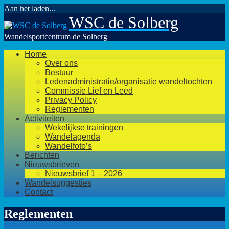
Aan het laden...
Ga
WSC de Solberg
naar
de
Wandelsportcentrum de Solberg
inhoud
Home
Over ons
Bestuur
Ledenadministratie/organisatie wandeltochten
Commissie Lief en Leed
Privacy Policy
Reglementen
Activiteiten
Wekelijkse trainingen
Wandelagenda
Wandelfoto’s
Berichten
Nieuwsbrieven
Nieuwsbrief 1 – 2026
Wandelsuggesties
Contact
Reglementen