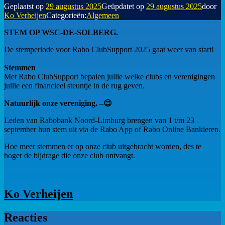
Geplaatst op
29 augustus 2025
Geüpdatet op
29 augustus 2025
door
Ko Verheijen
Categorieën:
Algemeen
STEM OP WSC-DE-SOLBERG.
De stemperiode voor Rabo ClubSupport 2025 gaat weer van start!
Stemmen
Met Rabo ClubSupport bepalen jullie welke clubs en verenigingen
jullie een financieel steuntje in de rug geven.
Natuurlijk onze vereniging. –
😊
Leden van Rabobank Noord-Limburg brengen van 1 t/m 23
september hun stem uit via de Rabo App of Rabo Online Bankieren.
Hoe meer stemmen er op onze club uitgebracht worden, des te
hoger de bijdrage die onze club ontvangt.
Ko Verheijen
Reacties