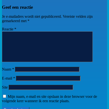
Geef een reactie
Je e-mailadres wordt niet gepubliceerd.
Vereiste velden zijn
gemarkeerd met
*
Reactie
*
Naam
*
E-mail
*
Site
Mijn naam, e-mail en site opslaan in deze browser voor de
volgende keer wanneer ik een reactie plaats.