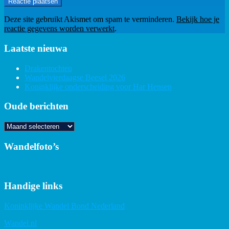
Deze site gebruikt Akismet om spam te verminderen.
Bekijk hoe je
reactie gegevens worden verwerkt
.
Laatste nieuwa
Drakentochten
Wandelvierdaagse Beesel 2026
Koninklijke onderscheiding voor Har Hensen
Oude berichten
Oude
berichten
Wandelfoto’s
Handige links
Koninklijke Wandel Bond Nederland
Wandel.nl