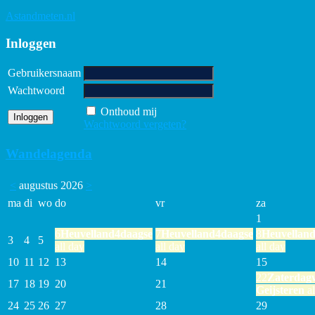
Astandmeten.nl
Inloggen
Gebruikersnaam
Wachtwoord
Onthoud mij
Wachtwoord vergeten?
Wandelagenda
<
augustus 2026
>
ma
di
wo
do
vr
za
1
6
Heuvelland4daagse
7
Heuvelland4daagse
8
Heuvellan
3
4
5
all day
all day
all day
10
11
12
13
14
15
22
Zaterdag
17
18
19
20
21
Geijsteren
al
24
25
26
27
28
29