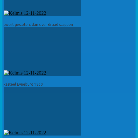
poort gesloten, dan over draad stappen
kasteel Eyneburg 1860