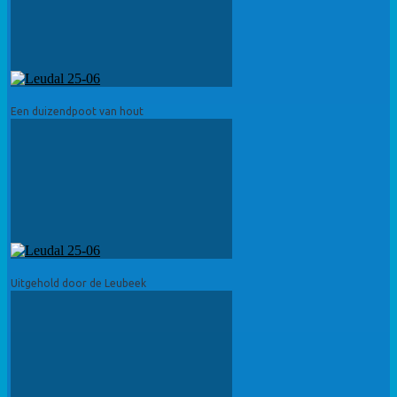
Een duizendpoot van hout
Uitgehold door de Leubeek