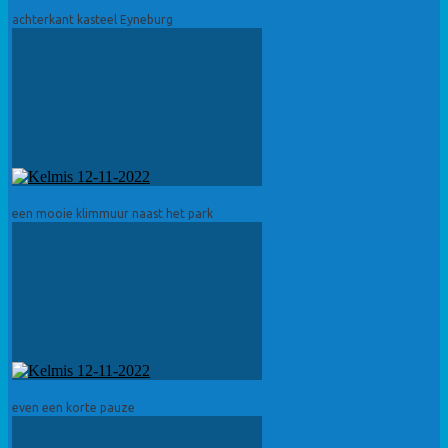
achterkant kasteel Eyneburg
een mooie klimmuur naast het park
even een korte pauze