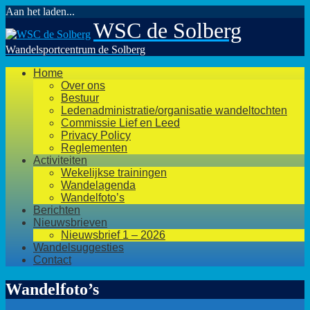
Aan het laden...
Ga
WSC de Solberg
naar
de
Wandelsportcentrum de Solberg
inhoud
Home
Over ons
Bestuur
Ledenadministratie/organisatie wandeltochten
Commissie Lief en Leed
Privacy Policy
Reglementen
Activiteiten
Wekelijkse trainingen
Wandelagenda
Wandelfoto’s
Berichten
Nieuwsbrieven
Nieuwsbrief 1 – 2026
Wandelsuggesties
Contact
Wandelfoto’s