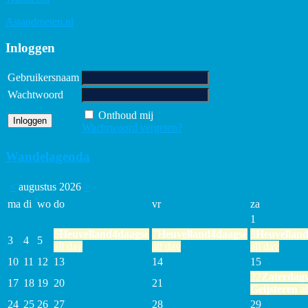
Astandmeten.nl
Inloggen
Gebruikersnaam
Wachtwoord
Onthoud mij
Wachtwoord vergeten?
Wandelagenda
<
augustus 2026
>
ma
di
wo
do
vr
za
1
6
Heuvelland4daagse
7
Heuvelland4daagse
8
Heuvellan
3
4
5
all day
all day
all day
10
11
12
13
14
15
22
Zaterdag
17
18
19
20
21
Geijsteren
al
24
25
26
27
28
29