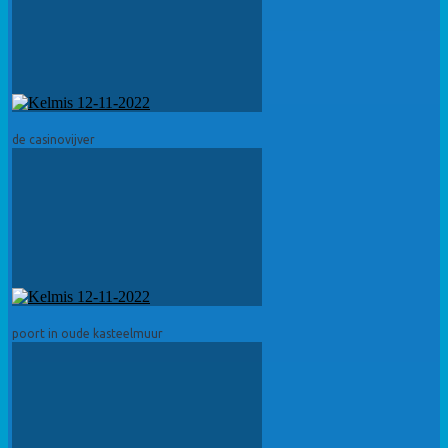
de casinovijver
poort in oude kasteelmuur