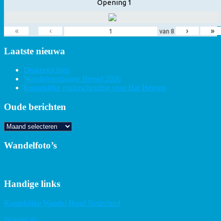
Opening 1
«
‹
›
»
van
8
Laatste nieuwa
Drakentochten
Wandelvierdaagse Beesel 2026
Koninklijke onderscheiding voor Har Hensen
Oude berichten
Oude
berichten
Wandelfoto’s
Handige links
Koninklijke Wandel Bond Nederland
Wandel.nl