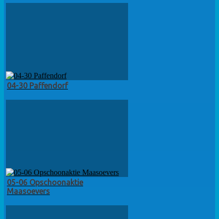
04-30 Paffendorf
05-06 Opschoonaktie
Maasoevers