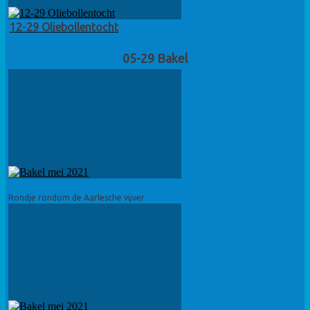
12-29 Oliebollentocht
05-29 Bakel
Rondje rondom de Aarlesche vijver