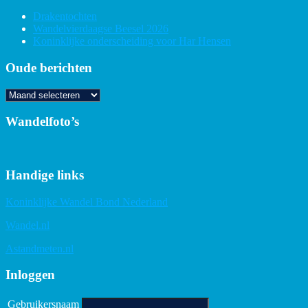
Drakentochten
Wandelvierdaagse Beesel 2026
Koninklijke onderscheiding voor Har Hensen
Oude berichten
Oude
berichten
Wandelfoto’s
Handige links
Koninklijke Wandel Bond Nederland
Wandel.nl
Astandmeten.nl
Inloggen
Gebruikersnaam