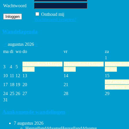
Wachtwoord
Onthoud mij
Wachtwoord vergeten?
Wandelagenda
<
augustus 2026
>
ma
di
wo
do
vr
za
1
6
Heuvelland4daagse
7
Heuvelland4daagse
8
Heuvellan
3
4
5
all day
all day
all day
10
11
12
13
14
15
22
Zaterdag
17
18
19
20
21
Geijsteren
al
24
25
26
27
28
29
31
Aankomende wandelingen
7 augustus 2026
Heuvelland4daagse
Heuvelland4daagse