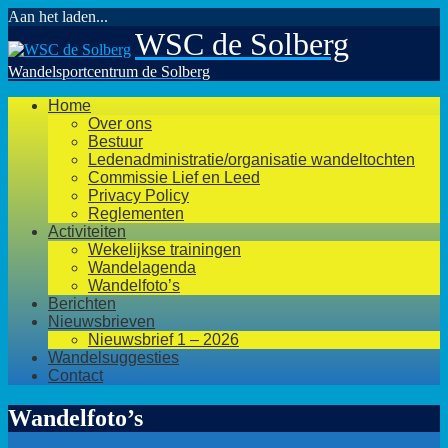
Aan het laden...
Ga
WSC de Solberg
naar
de
Wandelsportcentrum de Solberg
inhoud
Home
Over ons
Bestuur
Ledenadministratie/organisatie wandeltochten
Commissie Lief en Leed
Privacy Policy
Reglementen
Activiteiten
Wekelijkse trainingen
Wandelagenda
Wandelfoto’s
Berichten
Nieuwsbrieven
Nieuwsbrief 1 – 2026
Wandelsuggesties
Contact
Wandelfoto’s