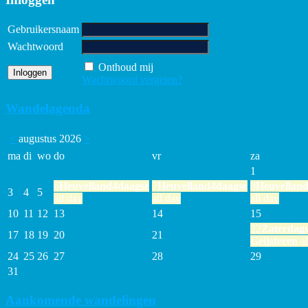
Gebruikersnaam
Wachtwoord
Onthoud mij
Wachtwoord vergeten?
Wandelagenda
<
augustus 2026
>
ma
di
wo
do
vr
za
1
6
Heuvelland4daagse
7
Heuvelland4daagse
8
Heuvellan
3
4
5
all day
all day
all day
10
11
12
13
14
15
22
Zaterdag
17
18
19
20
21
Geijsteren
al
24
25
26
27
28
29
31
Aankomende wandelingen