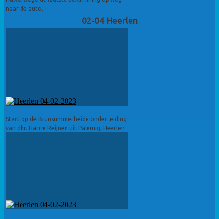
naar de auto.
02-04 Heerlen
Start op de Brunsummerheide onder leiding
van dhr. Harrie Reijnen uit Palemig, Heerlen