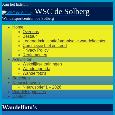
Aan het laden...
Ga
WSC de Solberg
naar
de
Wandelsportcentrum de Solberg
inhoud
Home
Over ons
Bestuur
Ledenadministratie/organisatie wandeltochten
Commissie Lief en Leed
Privacy Policy
Reglementen
Activiteiten
Wekelijkse trainingen
Wandelagenda
Wandelfoto’s
Berichten
Nieuwsbrieven
Nieuwsbrief 1 – 2026
Wandelsuggesties
Contact
Wandelfoto’s