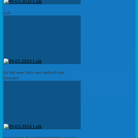
Luik
En dan weer door een weiland naar
beneden
Halverwege de laatste beklimming op weg