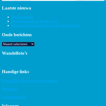
Laatste nieuwa
Drakentochten
Wandelvierdaagse Beesel 2026
Koninklijke onderscheiding voor Har Hensen
Oude berichten
Oude
berichten
Wandelfoto’s
Handige links
Koninklijke Wandel Bond Nederland
Wandel.nl
Astandmeten.nl
Inloggen