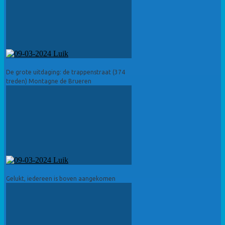
De grote uitdaging: de trappenstraat (374
treden) Montagne de Brueren
Gelukt, iedereen is boven aangekomen