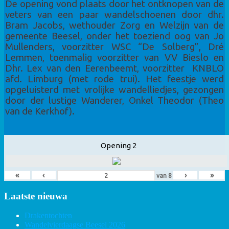
De opening vond plaats door het ontknopen van de
veters van een paar wandelschoenen door dhr.
Bram Jacobs, wethouder Zorg en Welzijn van de
gemeente Beesel, onder het toeziend oog van Jo
Mullenders, voorzitter WSC “De Solberg”, Dré
Lemmen, toenmalig voorzitter van VV Bieslo en
Dhr. Lex van den Eerenbeemt, voorzitter KNBLO
afd. Limburg (met rode trui). Het feestje werd
opgeluisterd met vrolijke wandelliedjes, gezongen
door der lustige Wanderer, Onkel Theodor (Theo
van de Kerkhof).
Opening 2
«
‹
›
»
van
8
Laatste nieuwa
Drakentochten
Wandelvierdaagse Beesel 2026