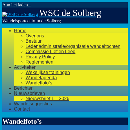
Aan het laden...
Ga
WSC de Solberg
naar
de
Wandelsportcentrum de Solberg
inhoud
Home
Over ons
Bestuur
Ledenadministratie/organisatie wandeltochten
Commissie Lief en Leed
Privacy Policy
Reglementen
Activiteiten
Wekelijkse trainingen
Wandelagenda
Wandelfoto’s
Berichten
Nieuwsbrieven
Nieuwsbrief 1 – 2026
Wandelsuggesties
Contact
Wandelfoto’s