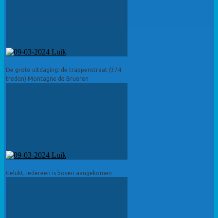
De grote uitdaging: de trappenstraat (374
treden) Montagne de Brueren
Gelukt, iedereen is boven aangekomen