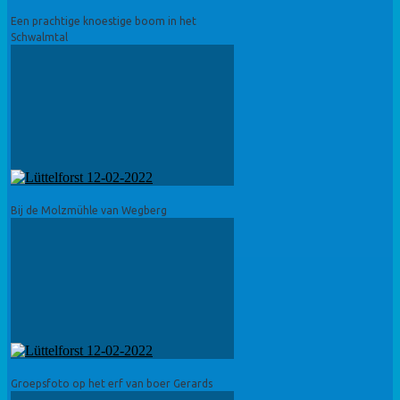
Een prachtige knoestige boom in het
Schwalmtal
Bij de Molzmühle van Wegberg
Groepsfoto op het erf van boer Gerards