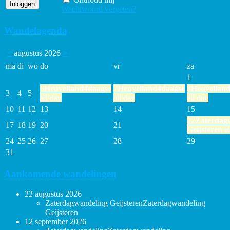
Wachtwoord vergeten?
Wandelagenda
<
augustus 2026
>
ma
di
wo
do
vr
za
1
6
Heuvelland4daagse
7
Heuvelland4daagse
8
Heuvellan
3
4
5
all day
all day
all day
10
11
12
13
14
15
22
Zaterdag
17
18
19
20
21
Geijsteren
al
24
25
26
27
28
29
31
Aankomende wandelingen
22 augustus 2026
Zaterdagwandeling Geijsteren
Zaterdagwandeling
Geijsteren
12 september 2026