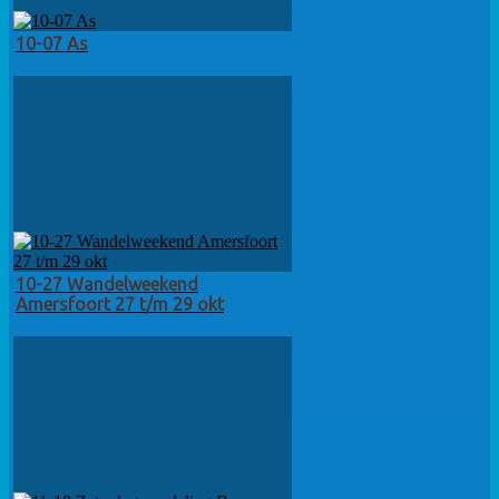
10-07 As
10-27 Wandelweekend
Amersfoort 27 t/m 29 okt