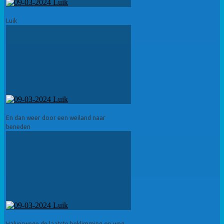
Luik
En dan weer door een weiland naar
beneden
Halverwege de laatste beklimming op weg