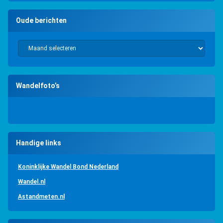
Oude berichten
Oude berichten
Wandelfoto’s
Handige links
Koninklijke Wandel Bond Nederland
Wandel.nl
Astandmeten.nl