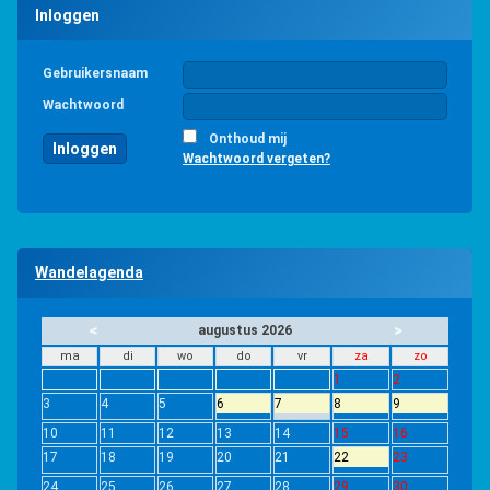
Inloggen
Gebruikersnaam
Wachtwoord
Onthoud mij
Wachtwoord vergeten?
Wandelagenda
<
>
augustus 2026
ma
di
wo
do
vr
za
zo
1
2
3
4
5
6
7
8
9
10
11
12
13
14
15
16
17
18
19
20
21
22
23
24
25
26
27
28
29
30