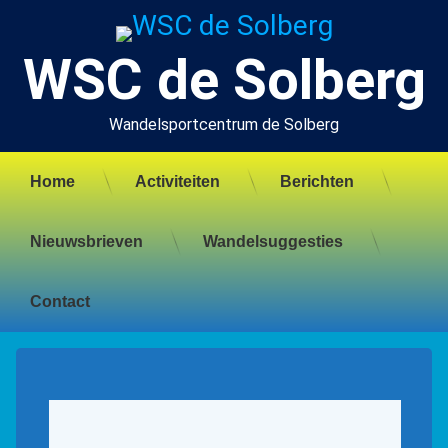
Ga
naar
de
WSC de Solberg
inhoud
Wandelsportcentrum de Solberg
Home
Activiteiten
Berichten
Nieuwsbrieven
Wandelsuggesties
Contact
Wandelfoto’s