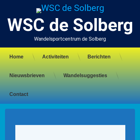
Ga
naar
de
WSC de Solberg
inhoud
Wandelsportcentrum de Solberg
Home
Activiteiten
Berichten
Nieuwsbrieven
Wandelsuggesties
Contact
Wandelfoto’s