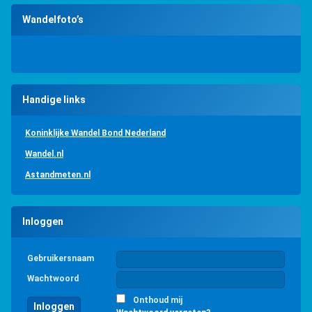
Wandelfoto’s
Handige links
Koninklijke Wandel Bond Nederland
Wandel.nl
Astandmeten.nl
Inloggen
Gebruikersnaam
Wachtwoord
Onthoud mij