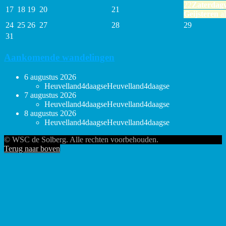
22
Zaterdag
17
18
19
20
21
Geijsteren
al
24
25
26
27
28
29
31
Aankomende wandelingen
6 augustus 2026
Heuvelland4daagse
Heuvelland4daagse
7 augustus 2026
Heuvelland4daagse
Heuvelland4daagse
8 augustus 2026
Heuvelland4daagse
Heuvelland4daagse
© WSC de Solberg. Alle rechten voorbehouden.
Terug naar boven