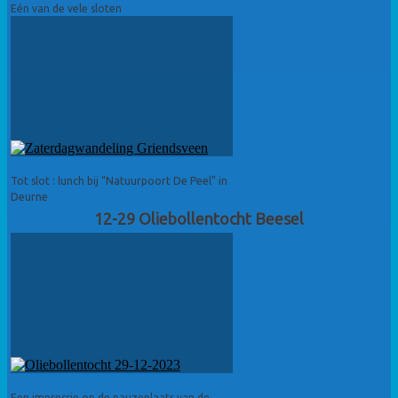
Eén van de vele sloten
Tot slot : lunch bij “Natuurpoort De Peel” in
Deurne
12-29 Oliebollentocht Beesel
Een impressie op de pauzeplaats van de