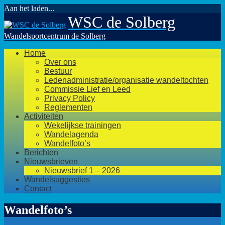
Aan het laden...
Ga
WSC de Solberg
naar
de
Wandelsportcentrum de Solberg
inhoud
Home
Over ons
Bestuur
Ledenadministratie/organisatie wandeltochten
Commissie Lief en Leed
Privacy Policy
Reglementen
Activiteiten
Wekelijkse trainingen
Wandelagenda
Wandelfoto’s
Berichten
Nieuwsbrieven
Nieuwsbrief 1 – 2026
Wandelsuggesties
Contact
Wandelfoto’s