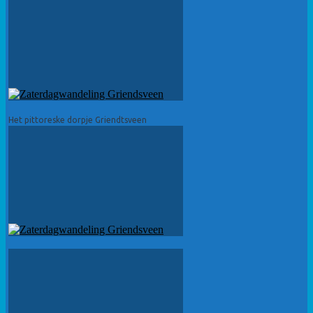
Het pittoreske dorpje Griendtsveen