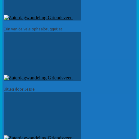
Eén van de vele ophaalbruggetjes
Uitleg door Jessie