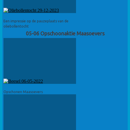
Een impressie op de pauzeplaats van de
oliebollentocht
05-06 Opschoonaktie Maasoevers
Opschonen Maasoevers