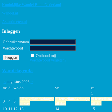
Koninklijke Wandel Bond Nederland
Wandel.nl
Astandmeten.nl
Inloggen
Gebruikersnaam
Wachtwoord
Onthoud mij
Wachtwoord vergeten?
Wandelagenda
<
augustus 2026
>
ma
di
wo
do
vr
za
1
6
Heuvelland4daagse
7
Heuvelland4daagse
8
Heuvellan
3
4
5
all day
all day
all day
10
11
12
13
14
15