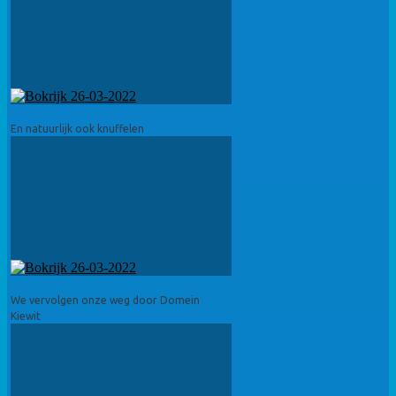
En natuurlijk ook knuffelen
We vervolgen onze weg door Domein
Kiewit