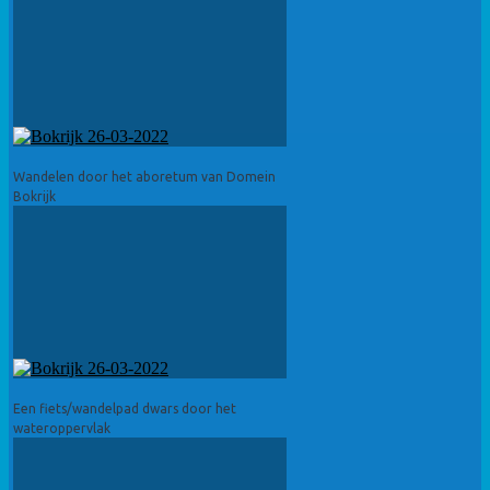
Wandelen door het aboretum van Domein
Bokrijk
Een fiets/wandelpad dwars door het
wateroppervlak