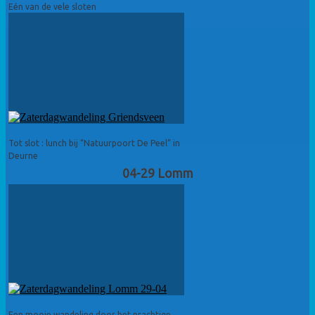
Eén van de vele sloten
Tot slot : lunch bij “Natuurpoort De Peel” in
Deurne
04-29 Lomm
Een mooie wandeling door het prachtige