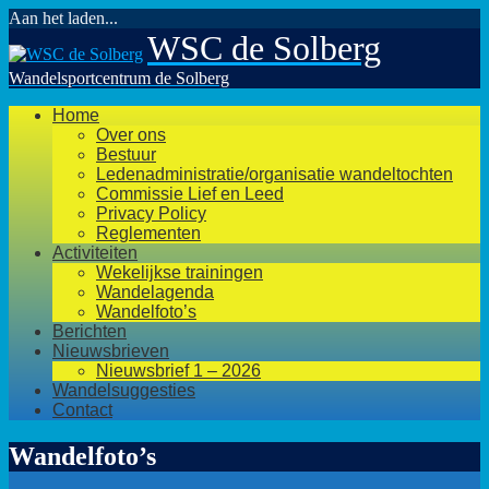
Aan het laden...
Ga
WSC de Solberg
naar
de
Wandelsportcentrum de Solberg
inhoud
Home
Over ons
Bestuur
Ledenadministratie/organisatie wandeltochten
Commissie Lief en Leed
Privacy Policy
Reglementen
Activiteiten
Wekelijkse trainingen
Wandelagenda
Wandelfoto’s
Berichten
Nieuwsbrieven
Nieuwsbrief 1 – 2026
Wandelsuggesties
Contact
Wandelfoto’s