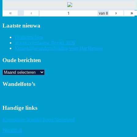
«
‹
›
»
van
8
Laatste nieuwa
Drakentochten
Wandelvierdaagse Beesel 2026
Koninklijke onderscheiding voor Har Hensen
Oude berichten
Oude
berichten
Wandelfoto’s
Handige links
Koninklijke Wandel Bond Nederland
Wandel.nl