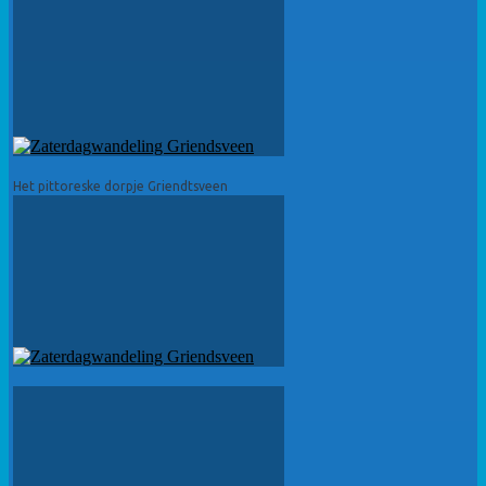
Het pittoreske dorpje Griendtsveen