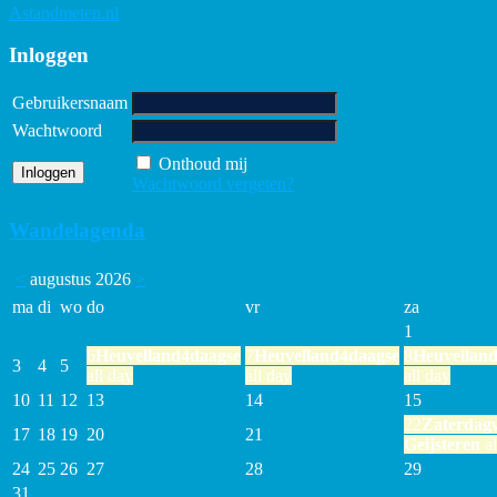
Astandmeten.nl
Inloggen
Gebruikersnaam
Wachtwoord
Onthoud mij
Wachtwoord vergeten?
Wandelagenda
<
augustus 2026
>
ma
di
wo
do
vr
za
1
6
Heuvelland4daagse
7
Heuvelland4daagse
8
Heuvellan
3
4
5
all day
all day
all day
10
11
12
13
14
15
22
Zaterdag
17
18
19
20
21
Geijsteren
al
24
25
26
27
28
29
31