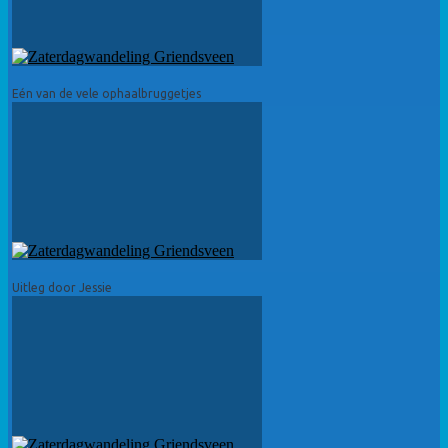
Eén van de vele ophaalbruggetjes
Uitleg door Jessie