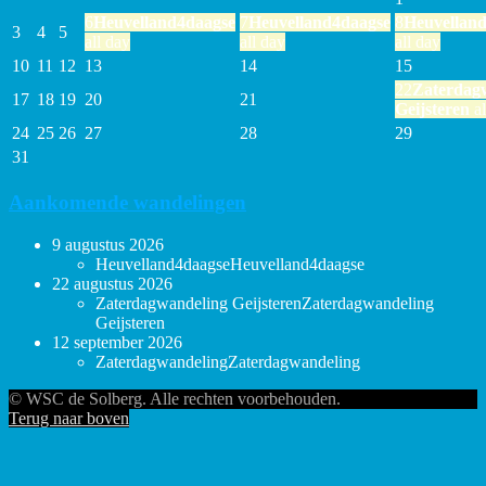
6
Heuvelland4daagse
7
Heuvelland4daagse
8
Heuvellan
3
4
5
all day
all day
all day
10
11
12
13
14
15
22
Zaterdag
17
18
19
20
21
Geijsteren
al
24
25
26
27
28
29
31
Aankomende wandelingen
9 augustus 2026
Heuvelland4daagse
Heuvelland4daagse
22 augustus 2026
Zaterdagwandeling Geijsteren
Zaterdagwandeling
Geijsteren
12 september 2026
Zaterdagwandeling
Zaterdagwandeling
© WSC de Solberg. Alle rechten voorbehouden.
Terug naar boven