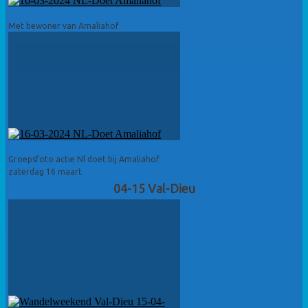
Met bewoner van Amaliahof
Groepsfoto actie Nl doet bij Amaliahof
zaterdag 16 maart
04-15 Val-Dieu