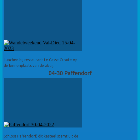
Lunchen bij restaurant Le Casse Croute op
de binnenplaats van de abdij.
04-30 Paffendorf
Schloss Paffendorf, dit kasteel stamt uit de