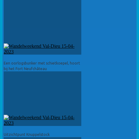
Een oorlogsbunker met schietkoepel, hoort
bij het Fort Neufchâteau
Uitzichtpunt Knuppelstock