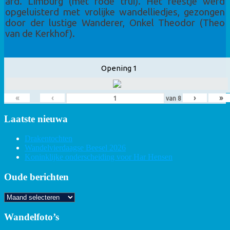
afd. Limburg (met rode trui). Het feestje werd
opgeluisterd met vrolijke wandelliedjes, gezongen
door der lustige Wanderer, Onkel Theodor (Theo
van de Kerkhof).
Opening 1
«
‹
›
»
van
8
Laatste nieuwa
Drakentochten
Wandelvierdaagse Beesel 2026
Koninklijke onderscheiding voor Har Hensen
Oude berichten
Oude
berichten
Wandelfoto’s