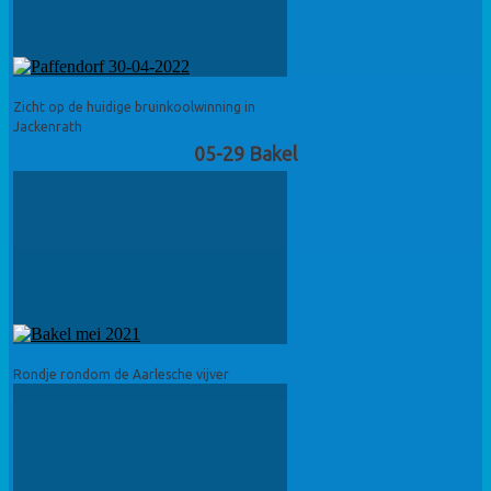
Zicht op de huidige bruinkoolwinning in
Jackenrath
05-29 Bakel
Rondje rondom de Aarlesche vijver