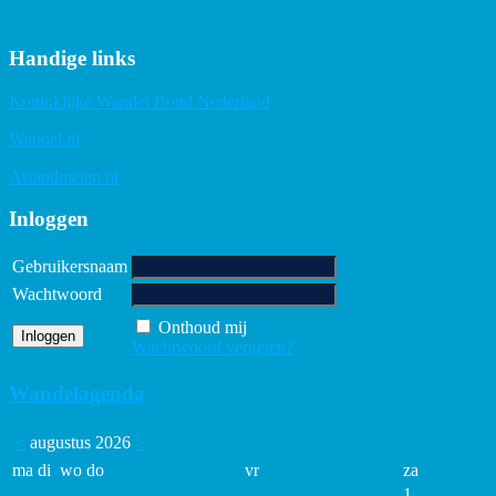
Handige links
Koninklijke Wandel Bond Nederland
Wandel.nl
Astandmeten.nl
Inloggen
Gebruikersnaam
Wachtwoord
Onthoud mij
Wachtwoord vergeten?
Wandelagenda
<
augustus 2026
>
ma
di
wo
do
vr
za
1