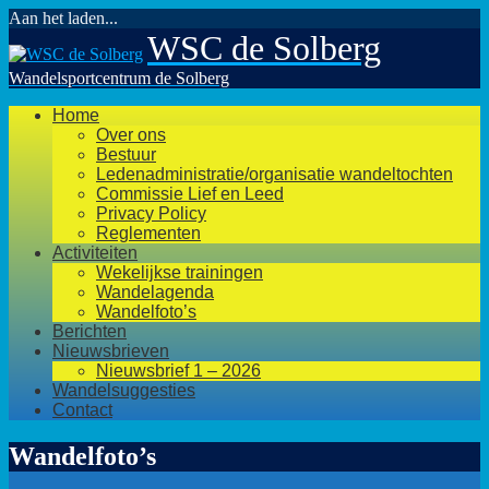
Aan het laden...
Ga
WSC de Solberg
naar
de
Wandelsportcentrum de Solberg
inhoud
Home
Over ons
Bestuur
Ledenadministratie/organisatie wandeltochten
Commissie Lief en Leed
Privacy Policy
Reglementen
Activiteiten
Wekelijkse trainingen
Wandelagenda
Wandelfoto’s
Berichten
Nieuwsbrieven
Nieuwsbrief 1 – 2026
Wandelsuggesties
Contact
Wandelfoto’s