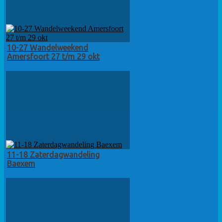
10-27 Wandelweekend
Amersfoort 27 t/m 29 okt
11-18 Zaterdagwandeling
Baexem